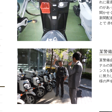
れに最
のがあ
聞かせ
新聞配
とで 
集
某警備
某警備
ナルの
ンスも
に努力
様の声